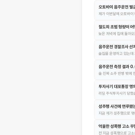
오토바이 음주운전 벌
제가 이번달에 오토바이 
절도죄 초범 형량이 어
늦은 저녁에 집에 돌아오
음주운전 경찰조사 선
술집을 운영하고 있는데 
음주운전 측정 결과 0
술 진짜 소주 반병 밖에
투자사기 대포통장 명의
리딩 주식투자사기 당했습
성추행 사건에 연루됐
지금 제가 성추행으로 엮
억울한 성폭행 고소 무
전 지금 성폭행으로 고소