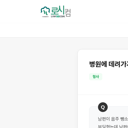
병원에 데려가
형사
Q
남편이 음주 뺑소
부딪혔는데 남편이