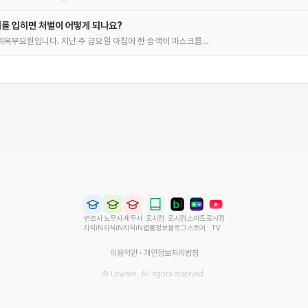
를 입히면 처벌이 어떻게 되나요?
복무요원입니다. 지난 주 금요일 아침에 한 승객이 마스크를…
변호사
노무사
세무사
로시컴
로시컴
스마트
로시컴
지식iN
지식iN
지식iN
법률정보
블로그
스토어
TV
이용약관
·
개인정보처리방침
© Lawsee. All rights reserved.