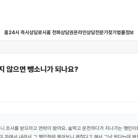
홈
24시 즉시상담
로시콜 전화상담권
온라인상담
전문가찾기
법률정보
지 않으면 뺑소니가 되나요?
니 조사를 받으라고 연락이 왔어요. 술먹고 운전하다가 지나가는 행인이랑
 차에서 내려서 그 행인한테 물어보니 괜찮다고 해서 그냥 왔다는데 병