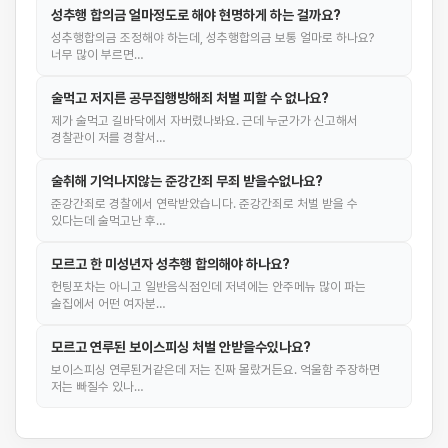
성추행 합의금 얼마정도로 해야 현명하게 하는 걸까요?
성추행합의금 조정해야 하는데, 성추행합의금 보통 얼마로 하나요?
너무 많이 부르면…
술먹고 저지른 공무집행방해죄 처벌 피할 수 없나요?
제가 술먹고 길바닥에서 자버렸나봐요. 근데 누군가가 신고해서
경찰관이 저를 경찰서…
술취해 기억나지않는 준강간죄 무죄 받을수없나요?
준강간죄로 경찰에서 연락받았습니다. 준강간죄로 처벌 받을 수
있다는데 술먹고난 후…
모르고 한 미성년자 성추행 합의해야 하나요?
헌팅포차는 아니고 일반음식점인데 저녁에는 안주메뉴 많이 파는
술집에서 어떤 여자분…
모르고 연루된 보이스피싱 처벌 안받을수있나요?
보이스피싱 연루된거같은데 저는 진짜 몰랐거든요. 억울함 주장하면
저는 빠질수 있나…