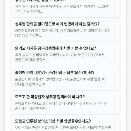
저희 할아버지가 광주분이신데 뭐 동사무소에서 처리할게 있었는데
그게 그 날 할아버…
성추행 합의금 얼마정도로 해야 현명하게 하는 걸까요?
성추행합의금 조정해야 하는데, 성추행합의금 보통 얼마로 하나요?
너무 많이 부르면…
술먹고 저지른 공무집행방해죄 처벌 피할 수 없나요?
제가 술먹고 길바닥에서 자버렸나봐요. 근데 누군가가 신고해서
경찰관이 저를 경찰서…
술취해 기억나지않는 준강간죄 무죄 받을수없나요?
준강간죄로 경찰에서 연락받았습니다. 준강간죄로 처벌 받을 수
있다는데 술먹고난 후…
모르고 한 미성년자 성추행 합의해야 하나요?
헌팅포차는 아니고 일반음식점인데 저녁에는 안주메뉴 많이 파는
술집에서 어떤 여자분…
모르고 연루된 보이스피싱 처벌 안받을수있나요?
보이스피싱 연루된거같은데 저는 진짜 몰랐거든요. 억울함 주장하면