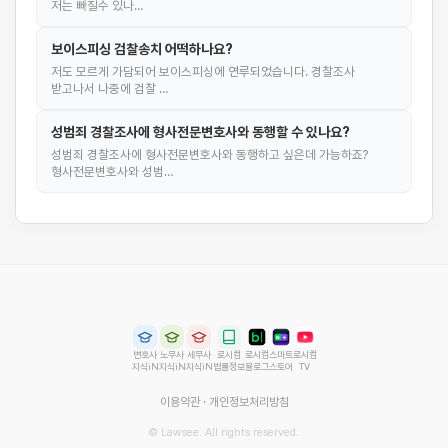
저는 빠질수 있나…
보이스피싱 검찰송치 어떡하나요?
저도 모르게 가담되어 보이스피싱에 연루되었습니다. 경찰조사
받고나서 나중에 검찰 …
성범죄 경찰조사에 형사전문변호사와 동행할 수 있나요?
성범죄 경찰조사에 형사전문변호사와 동행하고 싶은데 가능하죠?
형사전문변호사와 성범…
변호사
노무사
세무사
로시컴
로시컴
스마트
로시컴
지식iN
지식iN
지식iN
법률정보
블로그
스토어
TV
이용약관
·
개인정보처리방침
© Lawsee. All rights reserved.