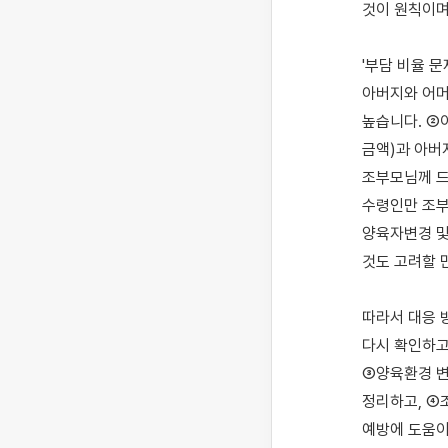
것이 원칙이며
'부담 비율 문
아버지와 어머
높습니다. ②
금액)과 아버
조부모님께 드
수령인만 조부
양육자변경 및
것도 고려할 만
따라서 대응 
다시 확인하고
③양육환경 변
정리하고, ④
예방에 도움이 