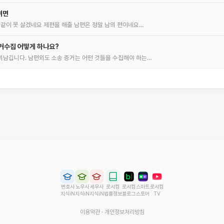
려면
 같이 못 살겠네요 제편을 해줄 남편은 정말 남의 편이네요…
거수집 어떻게 하나요?
남깁니다. 남편외도 소송 증거는 어떤 것들을 수집해야 하는…
변호사
노무사
세무사
로시컴
로시컴
스마트
로시컴
지식iN
지식iN
지식iN
법률정보
블로그
스토어
TV
이용약관
·
개인정보처리방침