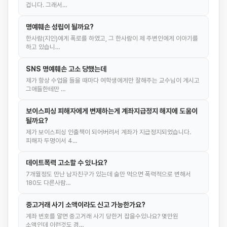
겁니다. 그래서…
명예훼손 성립이 될까요?
한사람(지인)에게 폭로를 하였고, 그 한사람이 제 주변인에게 이야기를
하고 있습니…
SNS 명예훼손 고소 당했는데
제가 항상 수업을 들을 때마다 여학생에게만 잘해주는 교수님이 계시고
그애들한테만 …
보이스피싱 피해자에게 변제하는게 계좌지급정지 해지에 도움이
될까요?
제가 보이스피싱 인출책이 되어버려서 계좌가 지급정지되었습니다.
피해자 두명이서 4…
데이트폭력 고소할 수 있나요?
7개월정도 만난 남자친구가 있는데 술만 먹으면 폭력적으로 변해서
180도 다른사람…
중고거래 사기 소액이라도 신고 가능한가요?
계좌 번호를 알면 중고거래 사기 당한거 잡을수있나요? 몇만원
소액인데 이런것도 경…