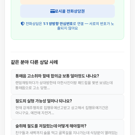
로시콜 전화상담권
전화상담은
1:1 양방향 안심번호
로 연결 — 서로의 번호가 노
출되지 않아요
같은 분야 다른 상담 사례
통매음 고소취하 할때 합의금 보통 얼마정도 내나요?
랜덤채팅하다가 상대방한테 야한사진이랑 패드립을 몇번 보냈는데
통매음으로 고소 당했…
절도죄 실형 가능성 얼마나 되나요?
현재 강제추행죄로 집행유예선고받고 상고해서 집행유예기간은
아니구요. 예전에 자전거…
술취해 절도를 저질렀는데 어떻게 해야할까?
친구들과 새벽까지 술을 먹고 골목길을 지나가는데 식당문이 열려있는