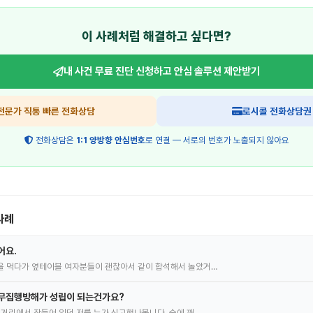
이 사례처럼 해결하고 싶다면?
내 사건 무료 진단 신청하고
안심 솔루션 제안받기
전문가 직통 빠른 전화상담
로시콜 전화상담권
전화상담은
1:1 양방향 안심번호
로 연결 — 서로의 번호가 노출되지 않아요
사례
어요.
을 먹다가 옆테이블 여자분들이 괜찮아서 같이 합석해서 놀았거…
공무집행방해가 성립이 되는건가요?
길거리에서 잠들어 있던 저를 누가 신고했나봅니다. 술에 깨…