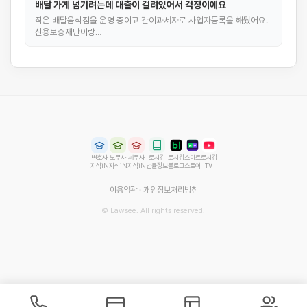
배달 가게 넘기려는데 대출이 걸려있어서 걱정이에요
작은 배달음식점을 운영 중이고 간이과세자로 사업자등록을 해뒀어요.
신용보증재단이랑…
변호사
노무사
세무사
로시컴
로시컴
스마트
로시컴
지식iN
지식iN
지식iN
법률정보
블로그
스토어
TV
이용약관
·
개인정보처리방침
© Lawsee. All rights reserved.