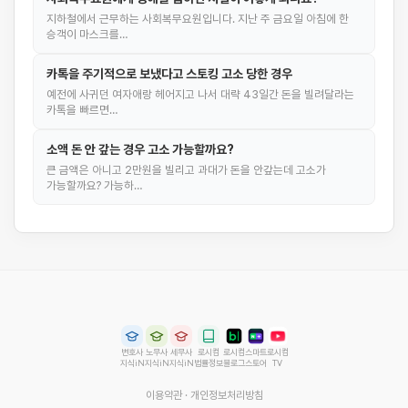
지하철에서 근무하는 사회복무요원입니다. 지난 주 금요일 아침에 한
승객이 마스크를…
카톡을 주기적으로 보냈다고 스토킹 고소 당한 경우
예전에 사귀던 여자애랑 헤어지고 나서 대략 43일간 돈을 빌려달라는
카톡을 빠르면…
소액 돈 안 갚는 경우 고소 가능할까요?
큰 금액은 아니고 2만원을 빌리고 과대가 돈을 안갚는데 고소가
가능할까요? 가능하…
변호사
노무사
세무사
로시컴
로시컴
스마트
로시컴
지식iN
지식iN
지식iN
법률정보
블로그
스토어
TV
이용약관
·
개인정보처리방침