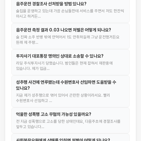
음주운전 경찰조사 선처받을 방법 있나요?
술집을 운영하고 있는데 가끔 손님들한테 서비스를 주면서 저도 한잔씩
마시고 하거든…
음주운전 측정 결과 0.03 나오면 처벌은 어떻게 되나요?
술 진짜 소주 반병 밖에 안먹어서 1도 안취하길래 그냥 운전했거든요
원래 제 주량…
투자사기 대포통장 명의인 상대로 소송할 수 있나요?
리딩 주식투자사기 당했습니다. 범인들은 현재 잡혀서 재판중에
있습니다. 제가 입금…
성추행 사건에 연루됐는데 수원변호사 선임하면 도움받을 수
있나요?
지금 제가 성추행으로 엮어 있어서 곤란한 상황이라서요. 빨리
수원변호사 선임하고 …
억울한 성폭행 고소 무혐의 가능성 있을까요?
전 지금 성폭행으로 고소를 당한 상태인데요, 다음주초에 경찰조사를
앞두고 있습니다…
사회복무요원에게 상해를 입히면 처벌이 어떻게 되나요?