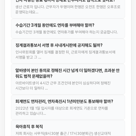
연차 사용한 동료 몫까지 강제로 근무시켜도 법적으로 맞나요?
생산 근로자 입니다. 근무자가 두명이며 한명은 오전조 한명은 오후조로
운영되는데요…
수습기간 3개월 동안에도 연차를 부여해야 할까?
수습기간인 3개월 동안에도 연차휴가를 부여해야 하는지 궁금합니다.
징계결과통보서 서명 후 사내게시판에 공지해도 될까?
인사위원회를 열어 징계를 결정한 뒤, 근로자에게 징계결과통보서에
서명을 받고 그 …
알바생이 본인 동의로 정해진 시간 넘게 더 일하겠다면, 초과분 안
줘도 법적 문제없을까?
아르바이트생이 4시간 근무 조건인데 본인이 심심하다며 정해진
시간보다 더 일하다 …
회계연도 연차관리, 연차촉진시 1년미만분도 통보해야 할까?
2022년 1월 1일 입사자를 대상으로 회계연도 기준으로 연차를
관리하고 있습니다…
육아휴직 후 복직
저희 회사는 사무직(8시30분 출근 / 17시30분퇴근) 생산교대직