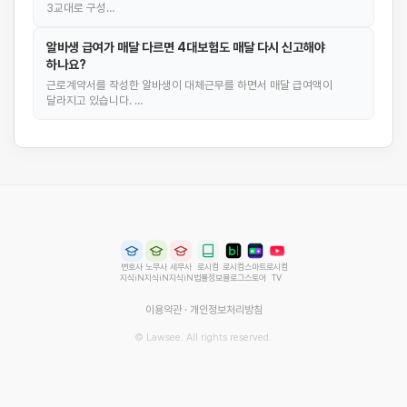
3교대로 구성…
알바생 급여가 매달 다르면 4대보험도 매달 다시 신고해야
하나요?
근로계약서를 작성한 알바생이 대체근무를 하면서 매달 급여액이
달라지고 있습니다. …
변호사
노무사
세무사
로시컴
로시컴
스마트
로시컴
지식iN
지식iN
지식iN
법률정보
블로그
스토어
TV
이용약관
·
개인정보처리방침
© Lawsee. All rights reserved.