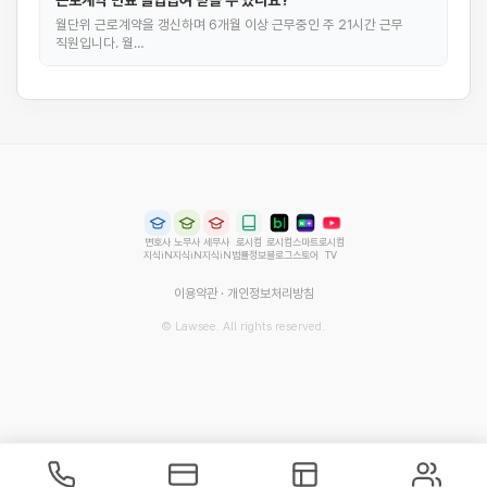
근로계약 만료 실업급여 받을 수 있나요?
월단위 근로계약을 갱신하며 6개월 이상 근무중인 주 21시간 근무
직원입니다. 월…
변호사
노무사
세무사
로시컴
로시컴
스마트
로시컴
지식iN
지식iN
지식iN
법률정보
블로그
스토어
TV
이용약관
·
개인정보처리방침
© Lawsee. All rights reserved.