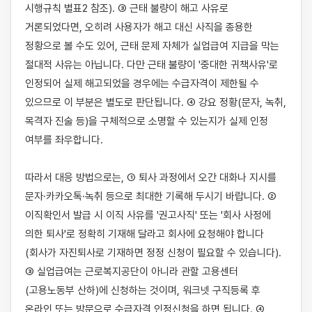
시행규칙 별표2 참조). ③ 근태 불량이 해고 사유로 
거론되었다면, 오히려 사용자가 해고 대신 사직을 종용한 
정황으로 볼 수도 있어, 근태 문제 자체가 실업급여 지급을 막는 
절대적 사유는 아닙니다. 다만 근태 불량이 '중대한 귀책사유'로 
인정되어 실제 해고되었을 경우에는 수급자격이 제한될 수 
있으므로 이 부분은 별도로 판단됩니다. ④ 강요 정황(문자, 녹취, 
목격자 진술 등)을 구체적으로 소명할 수 있는지가 실제 인정 
여부를 좌우합니다.

따라서 대응 방법으로는, ① 퇴사 과정에서 오간 대화나 지시를 
문자·카카오톡·녹취 등으로 최대한 기록해 두시기 바랍니다. ② 
이직확인서 발급 시 이직 사유를 '권고사직' 또는 '회사 사정에 
의한 퇴사'로 정확히 기재해 달라고 회사에 요청해야 합니다
(회사가 자진퇴사로 기재하면 정정 신청이 필요할 수 있습니다). 
③ 실업급여는 근로복지공단이 아니라 관할 고용센터
(고용노동부 산하)에 신청하는 것이며, 워크넷 구직등록 후 
온라인 또는 방문으로 수급자격 인정신청을 하면 됩니다. ④ 