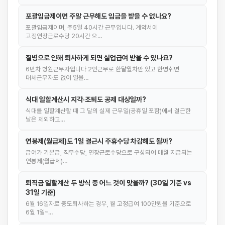
포괄임금제이면 주말 근무해도 임금을 받을 수 없나요?
포괄임금제이며, 주5일 40시간 근무입니다. 계약서에
고정연장근로수당 20시간 으…
질병으로 인해 퇴사하게 되면 실업급여 받을 수 있나요?
6년차 병원근무자입니다 2인근무로 한달월차만 있고 한명쉬면
대체근무자도 없이 일을…
식대 일할계산시 지각·조퇴도 공제 대상일까?
식대를 일할계산할 때 그 달의 실제 근무일(공휴일 포함)에서 결근한
날은 제외하고…
연봉제(월급제)도 1일 결근시 주휴수당 차감해도 될까?
급여가 기본급, 직무수당, 연장근로수당으로 구성되어 매월 지급되는
연봉제(월급제)…
퇴직금 일할계산 두 방식 중 어느 것이 맞을까? (30일 기준 vs
31일 기준)
6월 16일자로 중도퇴사하는 경우, 월 고정급여 100만원을 기준으로
6월 1일~…