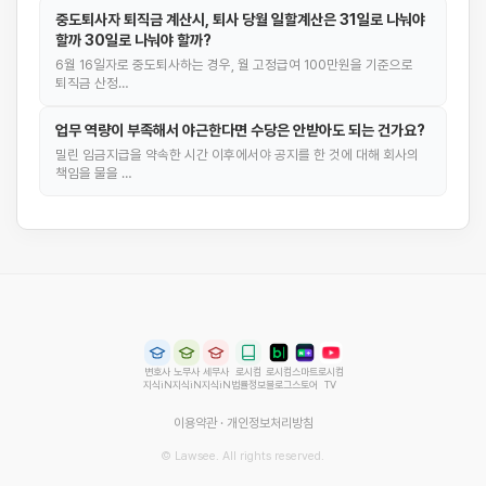
중도퇴사자 퇴직금 계산시, 퇴사 당월 일할계산은 31일로 나눠야
할까 30일로 나눠야 할까?
6월 16일자로 중도퇴사하는 경우, 월 고정급여 100만원을 기준으로
퇴직금 산정…
업무 역량이 부족해서 야근한다면 수당은 안받아도 되는 건가요?
밀린 임금지급을 약속한 시간 이후에서야 공지를 한 것에 대해 회사의
책임을 물을 …
변호사
노무사
세무사
로시컴
로시컴
스마트
로시컴
지식iN
지식iN
지식iN
법률정보
블로그
스토어
TV
이용약관
·
개인정보처리방침
© Lawsee. All rights reserved.