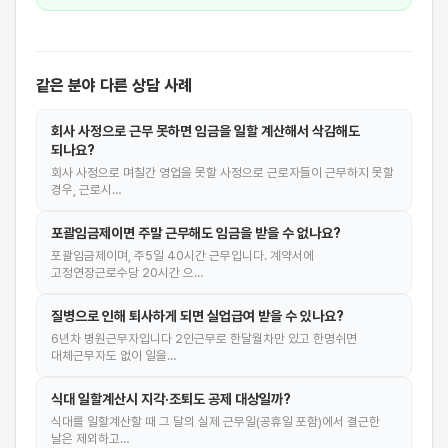
같은 분야 다른 상담 사례
회사 사정으로 근무 못하면 임금을 일할 계산해서 삭감해도
되나요?
회사 사정으로 며칠간 영업을 못할 사정으로 근로자들이 근무하지 못할
경우, 근로시…
포괄임금제이면 주말 근무해도 임금을 받을 수 없나요?
포괄임금제이며, 주5일 40시간 근무입니다. 계약서에
고정연장근로수당 20시간 으…
질병으로 인해 퇴사하게 되면 실업급여 받을 수 있나요?
6년차 병원근무자입니다 2인근무로 한달월차만 있고 한명쉬면
대체근무자도 없이 일을…
식대 일할계산시 지각·조퇴도 공제 대상일까?
식대를 일할계산할 때 그 달의 실제 근무일(공휴일 포함)에서 결근한
날은 제외하고…