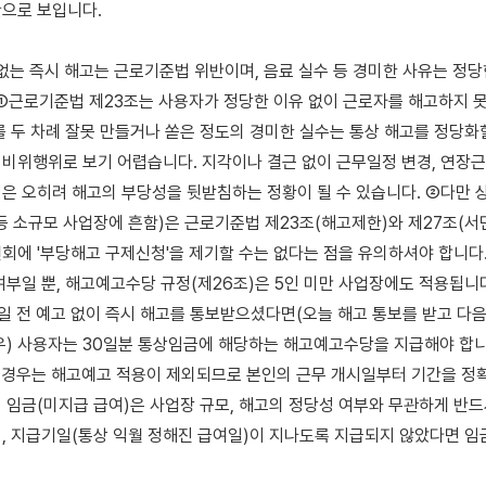
으로 보입니다.

 없는 즉시 해고는 근로기준법 위반이며, 음료 실수 등 경미한 사유는 정당
 ①근로기준법 제23조는 사용자가 정당한 이유 없이 근로자를 해고하지 
를 두 차례 잘못 만들거나 쏟은 정도의 경미한 실수는 통상 해고를 정당화할
비위행위로 보기 어렵습니다. 지각이나 결근 없이 근무일정 변경, 연장근
은 오히려 해고의 부당성을 뒷받침하는 정황이 될 수 있습니다. ②다만 상
등 소규모 사업장에 흔함)은 근로기준법 제23조(해고제한)와 제27조(서
회에 '부당해고 구제신청'을 제기할 수는 없다는 점을 유의하셔야 합니다.
여부일 뿐, 해고예고수당 규정(제26조)은 5인 미만 사업장에도 적용됩니다
0일 전 예고 없이 즉시 해고를 통보받으셨다면(오늘 해고 통보를 받고 다음
우) 사용자는 30일분 통상임금에 해당하는 해고예고수당을 지급해야 합니
 경우는 해고예고 적용이 제외되므로 본인의 근무 개시일부터 기간을 정확
 임금(미지급 급여)은 사업장 규모, 해고의 정당성 여부와 무관하게 반드
, 지급기일(통상 익월 정해진 급여일)이 지나도록 지급되지 않았다면 임