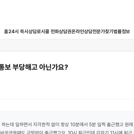
홈
24시 즉시상담
로시콜 전화상담권
온라인상담
전문가찾기
법률정보
통보 부당해고 아닌가요?
 하는데 일하면서 지각한적 없이 항상 10분에서 5분 일찍 출근했고 원래
바꾸셨을때도 군말없이 출근했고요. 10시 퇴근인데 갑자기 11시에 퇴근 