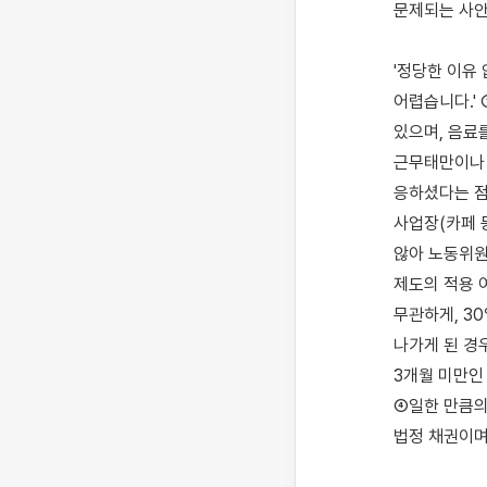
문제되는 사안
'정당한 이유
어렵습니다.'
있으며, 음료
근무태만이나 
응하셨다는 점
사업장(카페 
않아 노동위원
제도의 적용 
무관하게, 3
나가게 된 경
3개월 미만인
④일한 만큼의
법정 채권이며