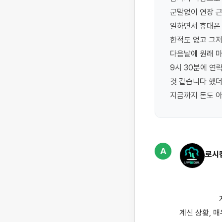
군말없이 연장 근
일하면서 휴대폰 
한적도 없고 그저
다음날에 원래 마
9시 30분에 연
것 같습니다 했더
지금까지 돈도 아
A
로시
                    지각 한번 없이 성실히 근무해오셨는데 갑작스럽게 해고 통보를 받으시고 임금까지 받지 못하고 
계신 상황, 