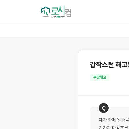
갑작스런 해고
부당해고
Q
제가 카페 알바를
갑자기 마감조로 