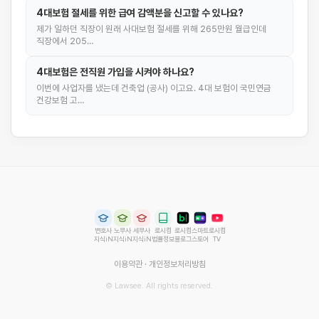
4대보험 절세를 위한 급여 감액분을 신고할 수 있나요?
제가 일하던 직장이 원래 사대보험 절세를 위해 265만원 월급인데
직장에서 205…
4대보험은 전직원 가입을 시켜야 하나요?
이번에 사업자를 냈는데 건축업 (공사) 이고요. 4대 보험이 국민연금
건강보험 고…
변호사
노무사
세무사
로시컴
로시컴
스마트
로시컴
지식iN
지식iN
지식iN
법률정보
블로그
스토어
TV
이용약관
·
개인정보처리방침
© Lawsee. All rights reserved.