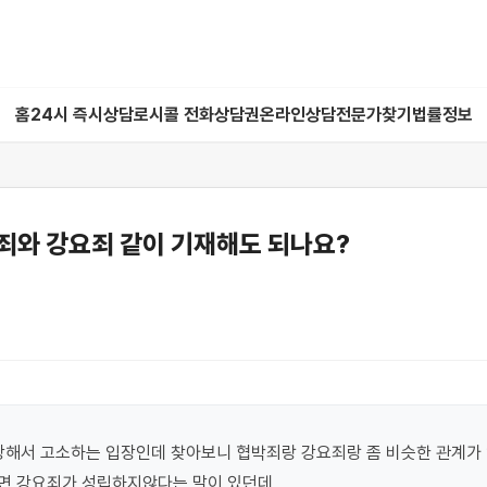
홈
24시 즉시상담
로시콜 전화상담권
온라인상담
전문가찾기
법률정보
죄와 강요죄 같이 기재해도 되나요?
당해서 고소하는 입장인데 찾아보니 협박죄랑 강요죄랑 좀 비슷한 관계가 
면 강요죄가 성립하지않다는 말이 있던데
