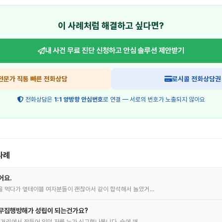
이 사례처럼 해결하고 싶다면?
내 사건 무료 진단 신청하고
안심 솔루션 제안받기
전문가 직통 빠른 전화상담
로시콜 전화상담권
전화상담은
1:1 양방향 안심번호
로 연결 — 서로의 번호가 노출되지 않아요
사례
어요.
을 먹다가 옆테이블 여자분들이 괜찮아서 같이 합석해서 놀았거…
공무집행방해가 성립이 되는건가요?
길거리에서 잠들어 있던 저를 누가 신고했나봅니다. 술에 깨…