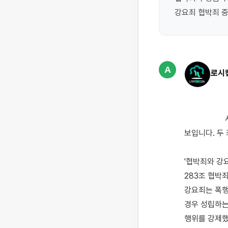
강요죄 협박죄 
A
로시
                    사기 사건을 고소하시면서 협박죄와 강요죄를 함께 기재해도 되는지 고민하고 계신 것으로 
보입니다. 두
'협박죄와 강
283조 협박
강요죄는 폭행
경우 성립하는
행위를 강제했