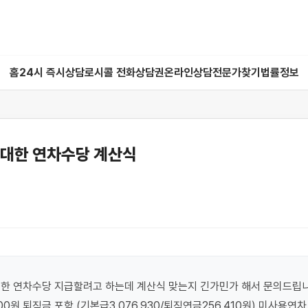
홈
24시 즉시상담
로시콜 전화상담권
온라인상담
전문가찾기
법률정보
 대한 연차수당 계산식
한 연차수당 지급할려고 하는데 계산식 맞는지 긴가민가 해서 문의드립니
000원 퇴직금 포함 (기본급3,076,930/퇴직연금256,410원) 미사용연차