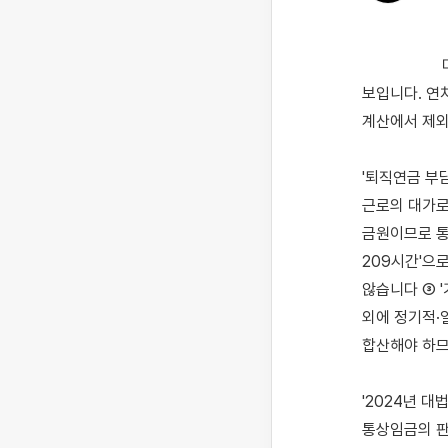
                    미사용 연차에 대한 연차수당을 지급하려 하시는데 계산식이 맞는지 확인하고 싶으신 것으로 
보입니다. 연
계산에서 제외
'퇴직연금 부
근로의 대가로
금원이므로 통
209시간'으
않습니다 ③ 
외에 정기적·
합산해야 하므
'2024년 대
통상임금의 판