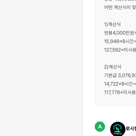
어떤 계산식이 맞
1)계산식

연봉4,000만원÷
15,949×8시간=
127,592×미사
2)계산식

기본급 3,076,9
14,722×8시간=1
117,776×미사
A
로시