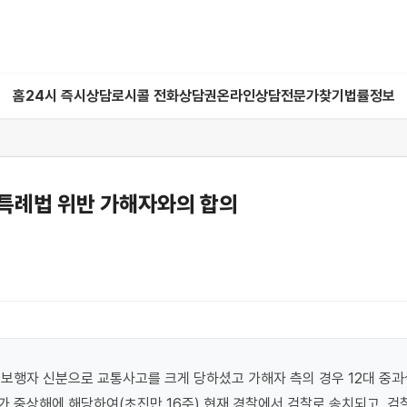
홈
24시 즉시상담
로시콜 전화상담권
온라인상담
전문가찾기
법률정보
특례법 위반 가해자와의 합의
보행자 신분으로 교통사고를 크게 당하셨고 가해자 측의 경우 12대 중과
 중상해에 해당하여(초진만 16주) 현재 경찰에서 검찰로 송치되고, 검