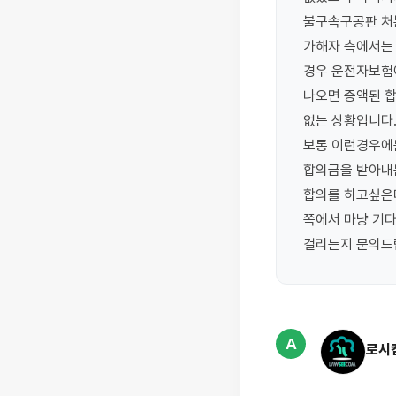
불구속구공판 처
가해자 측에서는
경우 운전자보험
나오면 증액된 합
없는 상황입니다
보통 이런경우에
합의금을 받아내
합의를 하고싶은데
쪽에서 마냥 기다
걸리는지 문의드
A
로시