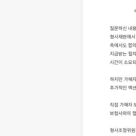
                    우선, 아버지께서 교통사고로 중상을 입으신 상황에 대해 위로의 말씀을 전합니다.

질문하신 내용
형사재판에서 
측에서도 합의
지급받는 절차
시간이 소요되
하지만 가해자
추가적인 액션
직접 가해자 
보험사와의 협
형사조정위원회