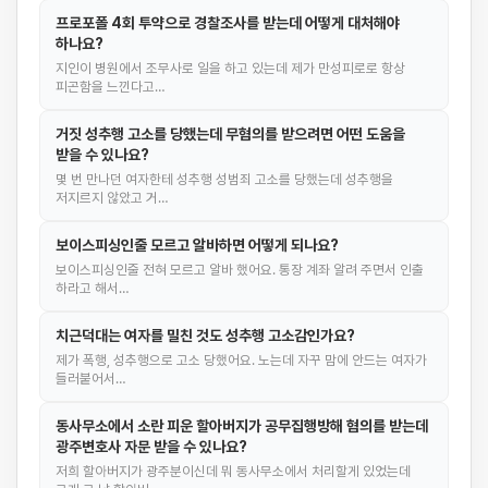
프로포폴 4회 투약으로 경찰조사를 받는데 어떻게 대처해야
하나요?
지인이 병원에서 조무사로 일을 하고 있는데 제가 만성피로로 항상
피곤함을 느낀다고…
거짓 성추행 고소를 당했는데 무혐의를 받으려면 어떤 도움을
받을 수 있나요?
몇 번 만나던 여자한테 성추행 성범죄 고소를 당했는데 성추행을
저지르지 않았고 거…
보이스피싱인줄 모르고 알바하면 어떻게 되나요?
보이스피싱인줄 전혀 모르고 알바 했어요. 통장 계좌 알려 주면서 인출
하라고 해서…
치근덕대는 여자를 밀친 것도 성추행 고소감인가요?
제가 폭행, 성추행으로 고소 당했어요. 노는데 자꾸 맘에 안드는 여자가
들러붙어서…
동사무소에서 소란 피운 할아버지가 공무집행방해 혐의를 받는데
광주변호사 자문 받을 수 있나요?
저희 할아버지가 광주분이신데 뭐 동사무소에서 처리할게 있었는데