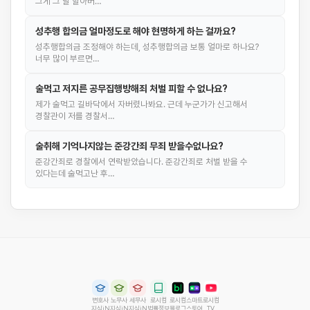
그게 그 날 할아버…
성추행 합의금 얼마정도로 해야 현명하게 하는 걸까요?
성추행합의금 조정해야 하는데, 성추행합의금 보통 얼마로 하나요?
너무 많이 부르면…
술먹고 저지른 공무집행방해죄 처벌 피할 수 없나요?
제가 술먹고 길바닥에서 자버렸나봐요. 근데 누군가가 신고해서
경찰관이 저를 경찰서…
술취해 기억나지않는 준강간죄 무죄 받을수없나요?
준강간죄로 경찰에서 연락받았습니다. 준강간죄로 처벌 받을 수
있다는데 술먹고난 후…
변호사
노무사
세무사
로시컴
로시컴
스마트
로시컴
지식iN
지식iN
지식iN
법률정보
블로그
스토어
TV