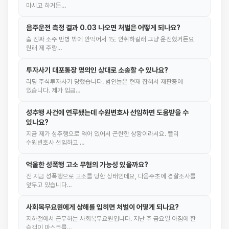
마시고 하거든…
음주운전 측정 결과 0.03 나오면 처벌은 어떻게 되나요?
술 진짜 소주 반병 밖에 안먹어서 1도 안취하길래 그냥 운전했거든요
원래 제 주량…
투자사기 대포통장 명의인 상대로 소송할 수 있나요?
리딩 주식투자사기 당했습니다. 범인들은 현재 잡혀서 재판중에
있습니다. 제가 입금…
성추행 사건에 연루됐는데 수원변호사 선임하면 도움받을 수
있나요?
지금 제가 성추행으로 엮어 있어서 곤란한 상황이라서요. 빨리
수원변호사 선임하고 …
억울한 성폭행 고소 무혐의 가능성 있을까요?
전 지금 성폭행으로 고소를 당한 상태인데요, 다음주초에 경찰조사를
앞두고 있습니다…
사회복무요원에게 상해를 입히면 처벌이 어떻게 되나요?
지하철에서 근무하는 사회복무요원입니다. 지난 주 금요일 아침에 한
승객이 마스크를…