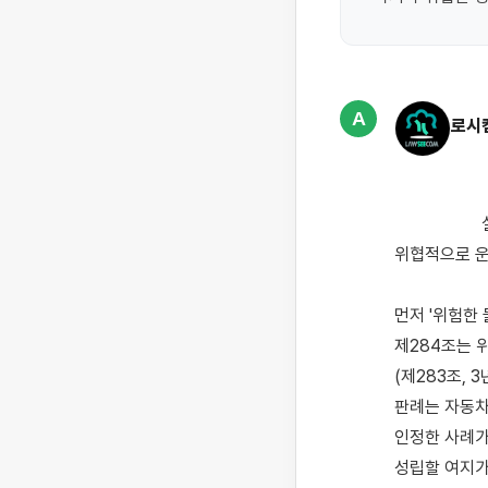
A
로시
                    실질적인 상해를 입히지는 않았지만 스쿠터나 차량을 빠른 속도로 몰아 행인 가까이에서 
위협적으로 운
먼저 '위험한
제284조는 
(제283조, 
판례는 자동차
인정한 사례가
성립할 여지가