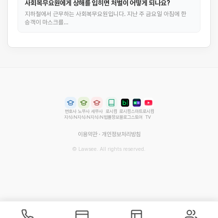
사회복무요원에게 상해를 입히면 처벌이 어떻게 되나요?
지하철에서 근무하는 사회복무요원입니다. 지난 주 금요일 아침에 한
승객이 마스크를…
변호사
노무사
세무사
로시컴
로시컴
스마트
로시컴
지식iN
지식iN
지식iN
법률정보
블로그
스토어
TV
이용약관
·
개인정보처리방침
© Lawsee. All rights reserved.