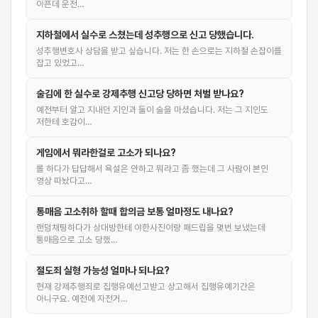
아픈데 운전…
지하철에서 실수로 스쳤는데 성추행으로 신고 당했습니다.
성추행변호사 상담을 받고 싶습니다. 저는 한 손으로는 지하철 손잡이를
잡고 있었고…
술김에 한 실수로 강제추행 신고당 당하면 처벌 받나요?
예전부터 알고 지내던 지인과 둘이 술을 마셨습니다. 저는 그 지인도
저한테 호감이…
게임에서 뭐라한걸로 고소가 되나요?
롤 하다가 답답해서 욕설은 안하고 뭐라고 좀 했는데 그 사람이 본인
영상 따놨다고…
통매음 고소취하 할때 합의금 보통 얼마정도 내나요?
랜덤채팅하다가 상대방한테 야한사진이랑 패드립을 몇번 보냈는데
통매음으로 고소 당했…
절도죄 실형 가능성 얼마나 되나요?
현재 강제추행죄로 집행유예선고받고 상고해서 집행유예기간은
아니구요. 예전에 자전거…