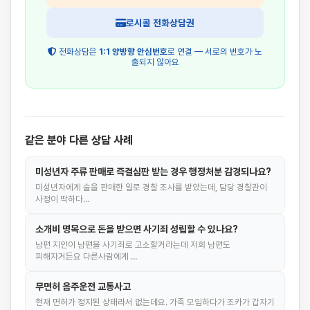
로시콜 전화상담권
전화상담은
1:1 양방향 안심번호
로 연결 — 서로의 번호가 노
출되지 않아요
같은 분야 다른 상담 사례
미성년자 주류 판매로 즉결심판 받는 경우 행정처분 감경되나요?
미성년자에게 술을 판매한 일로 경찰 조사를 받았는데, 담당 경찰관이
사정이 딱하다…
소개비 명목으로 돈을 받으면 사기죄 성립할 수 있나요?
남편 지인이 남편을 사기죄로 고소할거라는데 저희 남편도
피해자거든요 다른사람에게 …
무면허 음주운전 교통사고
현재 면허가 정지된 상태라서 없는데요. 가족 모임하다가 조카가 갑자기