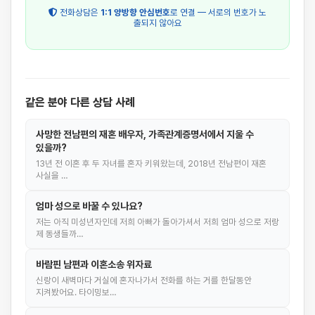
전화상담은
1:1 양방향 안심번호
로 연결 — 서로의 번호가 노
출되지 않아요
같은 분야 다른 상담 사례
사망한 전남편의 재혼 배우자, 가족관계증명서에서 지울 수
있을까?
13년 전 이혼 후 두 자녀를 혼자 키워왔는데, 2018년 전남편이 재혼
사실을 …
엄마 성으로 바꿀 수 있나요?
저는 아직 미성년자인데 저희 아빠가 돌아가셔서 저희 엄마 성으로 저랑
제 동생들까…
바람핀 남편과 이혼소송 위자료
신랑이 새벽마다 거실에 혼자나가서 전화를 하는 거를 한달동안
지켜봤어요. 타이밍보…