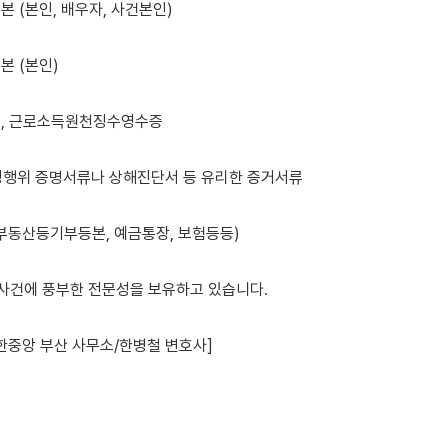
본 (본인, 배우자, 사건본인)

본 (본인)

서, 근로소득원천징수영수증

부정행위 증명서류나 상해진단서 등 유리한 증거서류

(부동산등기부등본, 예금통장, 보험등등)

 사건에 풍부한 전문성을 보유하고 있습니다.

한중앙 부산 사무소/한병철 변호사]
