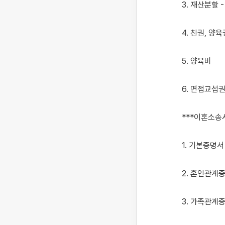
3. 재산분할 
4. 친권, 양육
5. 양육비

6. 면접교섭권 
***이혼소송시
1. 기본증명서
2. 혼인관계증
3. 가족관계증