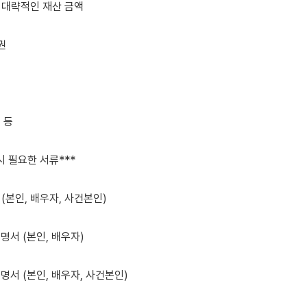
- 대략적인 재산 금액

권

등

 필요한 서류***

 (본인, 배우자, 사건본인)

명서 (본인, 배우자)

명서 (본인, 배우자, 사건본인)
