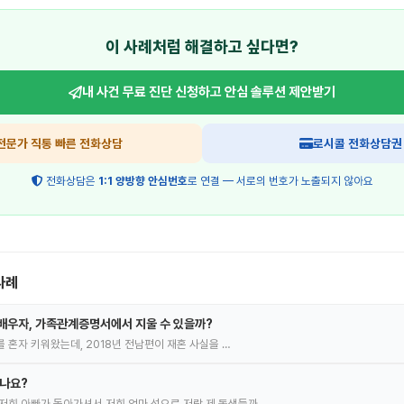
이 사례처럼 해결하고 싶다면?
내 사건 무료 진단 신청하고
안심 솔루션 제안받기
전문가 직통 빠른 전화상담
로시콜 전화상담권
전화상담은
1:1 양방향 안심번호
로 연결 — 서로의 번호가 노출되지 않아요
사례
배우자, 가족관계증명서에서 지울 수 있을까?
녀를 혼자 키워왔는데, 2018년 전남편이 재혼 사실을 …
있나요?
저희 아빠가 돌아가셔서 저희 엄마 성으로 저랑 제 동생들까…