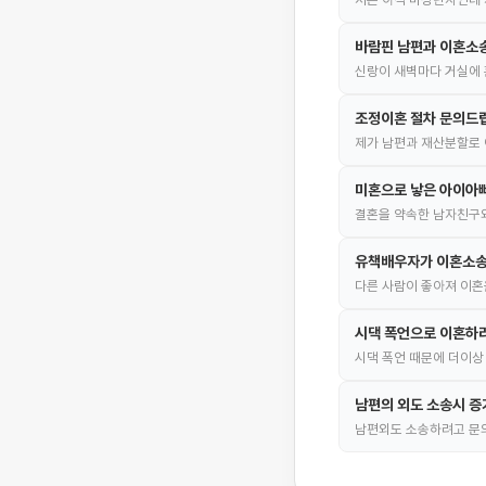
바람핀 남편과 이혼소
신랑이 새벽마다 거실에 
조정이혼 절차 문의드
제가 남편과 재산분할로 
미혼으로 낳은 아이아빠
결혼을 약속한 남자친구와
유책배우자가 이혼소송
다른 사람이 좋아져 이혼
시댁 폭언으로 이혼하
시댁 폭언 때문에 더이상
남편의 외도 소송시 증
남편외도 소송하려고 문의