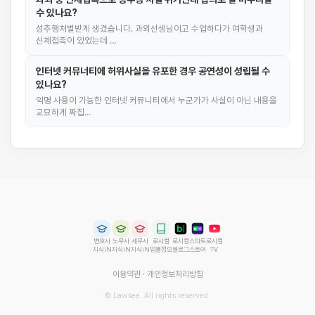
수 있나요?
성추행처벌받게 생겼습니다. 과외선생님이고 수업하다가 여학생과
신체접촉이 있었는데 …
인터넷 커뮤너티에 허위사실을 유포한 경우 공연성이 성립될 수
있나요?
익명 사용이 가능한 인터넷 커뮤니티에서 누군가가 사실이 아닌 내용을
교묘하게 짜집…
변호사
노무사
세무사
로시컴
로시컴
스마트
로시컴
지식iN
지식iN
지식iN
법률정보
블로그
스토어
TV
이용약관
·
개인정보처리방침
© Lawsee. All rights reserved.