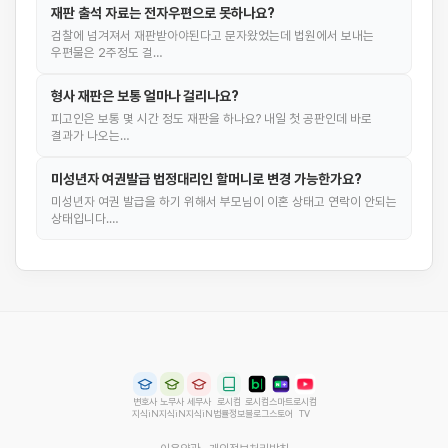
재판 출석 자료는 전자우편으로 못하나요?
검찰에 넘겨져서 재판받아야된다고 문자왔었는데 법원에서 보내는
우편물은 2주정도 걸…
형사 재판은 보통 얼마나 걸리나요?
피고인은 보통 몇 시간 정도 재판을 하나요? 내일 첫 공판인데 바로
결과가 나오는…
미성년자 여권발급 법정대리인 할머니로 변경 가능한가요?
미성년자 여권 발급을 하기 위해서 부모님이 이혼 상태고 연락이 안되는
상태입니다.…
변호사
노무사
세무사
로시컴
로시컴
스마트
로시컴
지식iN
지식iN
지식iN
법률정보
블로그
스토어
TV