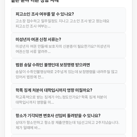
같은 분야 다른 상담 사례
피고소인 조사 여부를 알 수 있나요?
고소장 접수하고 일주일정도 지나고 고소인 조사 받고 왔는데요
피고소인 조사 여부는…
미성년자 여권 신청 서류는?
미성년자 여권 만들때 보호자의 신분증이 필요한가요? 미성년자
여권신청 서류 알려주…
법원 송달 수취인 불명인데 보정명령 받으려면
송달이 수취인불명상태로 2주넘게 있는데 보정명령을 내려주질 않고
있어서 법원에 전…
학폭 징계 처분이 대학입시까지 영향 미칠까요?
학교폭력으로 받는 징계가 어느정도인가요? 학폭 징계 처분이
대학입시까지 영향을 미…
항소가 기각되면 변호사 선임비 돌려받을 수 있나요?
상대가 항소만하고 항소장 제출안했는데 1심선고되고 2주지났습니다.
제가 일떄메 바…