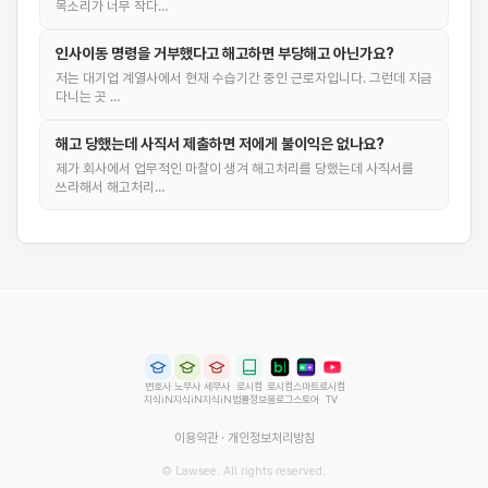
목소리가 너무 작다…
인사이동 명령을 거부했다고 해고하면 부당해고 아닌가요?
저는 대기업 계열사에서 현재 수습기간 중인 근로자입니다. 그런데 지금
다니는 곳 …
해고 당했는데 사직서 제출하면 저에게 불이익은 없나요?
제가 회사에서 업무적인 마찰이 생겨 해고처리를 당했는데 사직서를
쓰라해서 해고처리…
변호사
노무사
세무사
로시컴
로시컴
스마트
로시컴
지식iN
지식iN
지식iN
법률정보
블로그
스토어
TV
이용약관
·
개인정보처리방침
© Lawsee. All rights reserved.