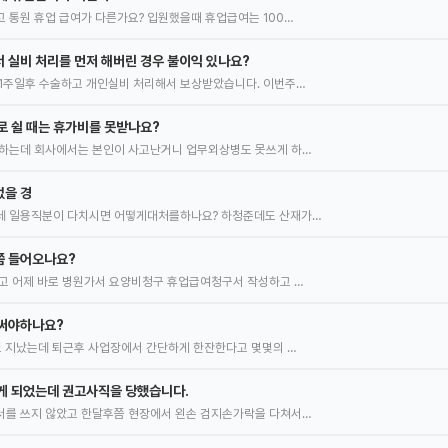
 통원 휴업 급여가 다른가요? 입원했을때 휴업급여는 100…
 실비 처리를 먼저 해버린 경우 불이익 있나요?
1주일후 수술하고 개인실비 처리해서 보상받았습니다. 이번주…
로 쉴 때는 휴가비를 못받나요?
 하는데 회사에서는 본인이 사고난거니 업무외상병도 못쓰게 하…
없을 경
데 일용직분이 다치시면 어떻게대처를하나요? 하청준데도 산재가…
쯤 들어오나요?
고 어제 바로 병원가서 요양비청구 휴업급여청구서 작성하고 …
 써야하나요?
도 지났는데 퇴근후 사업장에서 간단하게 한잔한다고 몇몇의 …
게 되었는데 권고사직을 당했습니다.
서를 쓰지 않았고 한달후쯤 현장에서 왼손 검지손가락을 다쳐서…