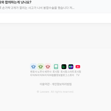
사와 합의하는게 낫나요?
 손가락 2개가 잘리는 사고가 나서 봉합수술을 했습니다 저…
변호사
노무사
세무사
로시컴
로시컴
스마트
로시컴
지식iN
지식iN
지식iN
법률정보
블로그
스토어
TV
이용약관
·
개인정보처리방침
© Lawsee. All rights reserved.