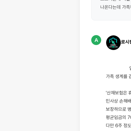
나온다는데 가족
A
로시
                    업무 중 팔꿈치를 다쳐 통원치료를 받으며 산재처리를 진행하시게 되었는데, 휴업급여만으로는 
가족 생계를 
'산재보험은 
민사상 손해배
보장하므로 병
평균임금의 7
다만 6주 정