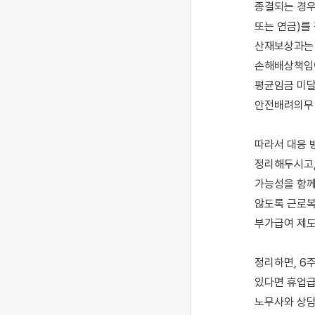
종결되는 경우
또는 연금)를
산재보상과는 
손해배상책임이
평균임금 미달
안전배려의무 
따라서 대응 
정리해두시고,
가능성을 함께
않도록 근로복
부가급여 제도
정리하면, 6
있다면 휴업급
노무사와 상담