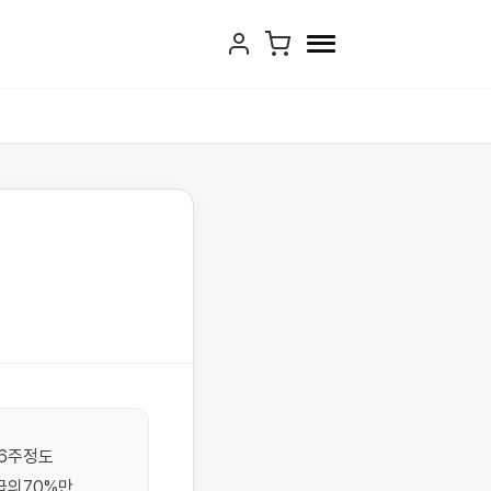
6주정도 
의70%만 