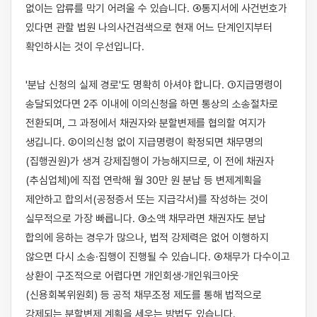
없이는 압류를 막기 어려울 수 있습니다. ④통지서에 사건번호가 
있다면 관할 법원 나의사건검색으로 현재 어느 단계인지부터 
확인하시는 것이 우선입니다.

'분납 신청의 실제 경로'도 명확히 아셔야 합니다. ①지급명령이 
송달되었다면 2주 이내에 이의신청을 하면 통상의 소송절차로 
전환되며, 그 과정에서 채권자와 분할변제를 협의할 여지가 
생깁니다. ②이의신청 없이 지급명령이 확정되면 채무명의
(집행권원)가 생겨 강제집행이 가능해지므로, 이 전에 채권자
(추심업체)에 직접 연락해 월 30만 원 분납 등 변제계획을 
제안하고 합의서(공정증서 또는 지급각서)를 작성하는 것이 
실무적으로 가장 빠릅니다. ③소액 채무라면 채권자도 분납 
합의에 응하는 경우가 많으나, 법적 강제력은 없어 이행하지 
않으면 다시 소송·집행이 진행될 수 있습니다. ④채무가 다수이고 
상환이 구조적으로 어렵다면 개인회생·개인워크아웃
(신용회복위원회) 등 공적 채무조정 제도를 통해 법적으로 
강제되는 분할변제 계획을 세우는 방법도 있습니다.
