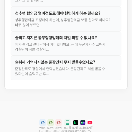
그게 그 날 할아버…
성추행 합의금 얼마정도로 해야 현명하게 하는 걸까요?
성추행합의금 조정해야 하는데, 성추행합의금 보통 얼마로 하나요?
너무 많이 부르면…
술먹고 저지른 공무집행방해죄 처벌 피할 수 없나요?
제가 술먹고 길바닥에서 자버렸나봐요. 근데 누군가가 신고해서
경찰관이 저를 경찰서…
술취해 기억나지않는 준강간죄 무죄 받을수없나요?
준강간죄로 경찰에서 연락받았습니다. 준강간죄로 처벌 받을 수
있다는데 술먹고난 후…
변호사
노무사
세무사
로시컴
로시컴
스마트
로시컴
지식iN
지식iN
지식iN
법률정보
블로그
스토어
TV