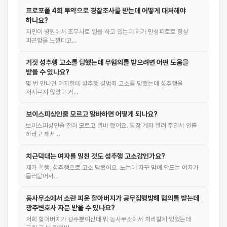
프로포폴 4회 투약으로 경찰조사를 받는데 어떻게 대처해야
하나요?
지인이 병원에서 조무사로 일을 하고 있는데 제가 만성피로로 항상
피곤함을 느낀다고…
거짓 성추행 고소를 당했는데 무혐의를 받으려면 어떤 도움을
받을 수 있나요?
몇 번 만나던 여자한테 성추행 성범죄 고소를 당했는데 성추행을
저지르지 않았고 거…
보이스피싱인줄 모르고 알바하면 어떻게 되나요?
보이스피싱인줄 전혀 모르고 알바 했어요. 통장 계좌 알려 주면서 인출
하라고 해서…
치근덕대는 여자를 밀친 것도 성추행 고소감인가요?
제가 폭행, 성추행으로 고소 당했어요. 노는데 자꾸 맘에 안드는 여자가
들러붙어서…
동사무소에서 소란 피운 할아버지가 공무집행방해 혐의를 받는데
광주변호사 자문 받을 수 있나요?
저희 할아버지가 광주분이신데 뭐 동사무소에서 처리할게 있었는데