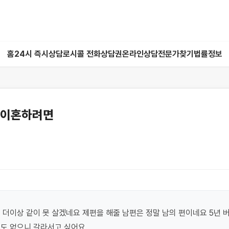
홈
24시 즉시상담
로시콜 전화상담권
온라인상담
전문가찾기
법률정보
 이혼하려면
 더이상 같이 못 살겠네요 제편을 해줄 남편은 정말 남의 편이네요 5년 버
애도 없으니 갈라서고 싶어요