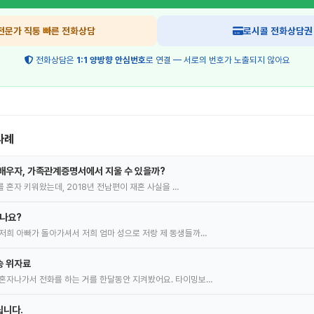
전문가 직통 빠른 전화상담
로시콜 전화상담권
전화상담은
1:1 양방향 안심번호
로 연결 — 서로의 번호가 노출되지 않아요
사례
배우자, 가족관계증명서에서 지울 수 있을까?
녀를 혼자 키워왔는데, 2018년 전남편이 재혼 사실을 …
있나요?
저희 아빠가 돌아가셔서 저희 엄마 성으로 저랑 제 동생들까…
송 위자료
혼자나가서 전화를 하는 거를 한달동안 지켜봤어요. 타이밍보…
립니다.