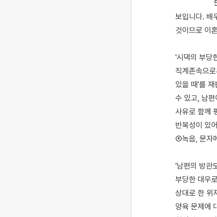
                    5년간 시댁의 폭언을 견디며 결혼생활을 이어오셨지만 더는 버티기 힘든 상황에 이르신 것으로 
보입니다. 배
것이므로 이혼
'시댁의 부당한
직계존속으로부
있을 때'를 
수 있고, 남
사유로 함께 평
반복성이 있어
④녹음, 문자메
'남편의 방관
부당한 대우로
상대로 한 위
양육 문제에 