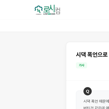
시댁 폭언으로
가사
Q
시댁 폭언 때문에
버틴것 같은데 