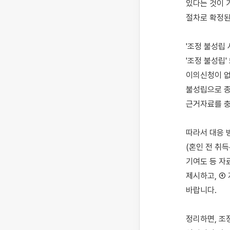
있다는 것이 
절차로 확정된
'조정 불성립
'조정 불성립'
이의신청이 없
불성립으로 종
근거자료를 충
따라서 대응 방
(혼인 전 취
기여도 등 자
제시하고, ④
바랍니다.

정리하면, 조