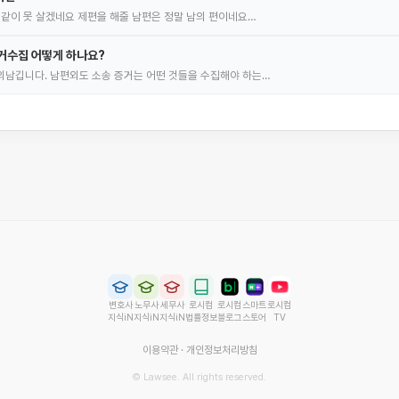
 같이 못 살겠네요 제편을 해줄 남편은 정말 남의 편이네요…
거수집 어떻게 하나요?
남깁니다. 남편외도 소송 증거는 어떤 것들을 수집해야 하는…
변호사
노무사
세무사
로시컴
로시컴
스마트
로시컴
지식iN
지식iN
지식iN
법률정보
블로그
스토어
TV
이용약관
·
개인정보처리방침
© Lawsee. All rights reserved.