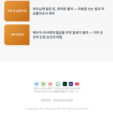
부모님께 빌린 돈, 증여로 볼까 — 차용증 쓰는 법과 자
가족 간 금전거래
금출처조사 대비
배우자·자녀에게 월급을 주면 절세가 될까 — 가족 인
가족 인건비
건비 인정 요건과 위험
변호사
노무사
세무사
로시컴
로시컴
스마트
로시컴
지식iN
지식iN
지식iN
법률정보
블로그
스토어
TV
이용약관
·
개인정보처리방침
Copyright © Lawsee.com All rights reserved.