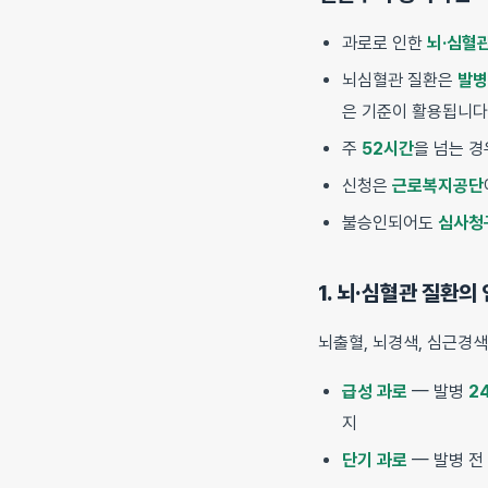
과로로 인한
뇌·심혈
뇌심혈관 질환은
발병
은 기준이 활용됩니다
주
52시간
을 넘는 
신청은
근로복지공단
불승인되어도
심사청
1. 뇌·심혈관 질환의
뇌출혈, 뇌경색, 심근경색
급성 과로
— 발병
2
지
단기 과로
— 발병 전