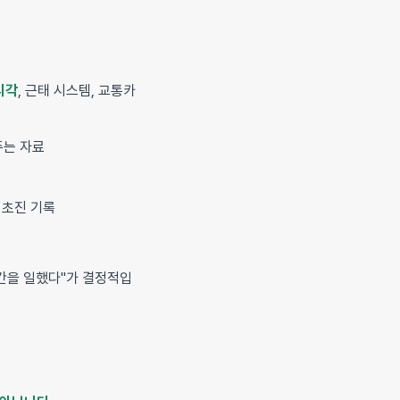
시각
, 근태 시스템, 교통카
주는 자료
과 초진 기록
시간을 일했다"가 결정적입