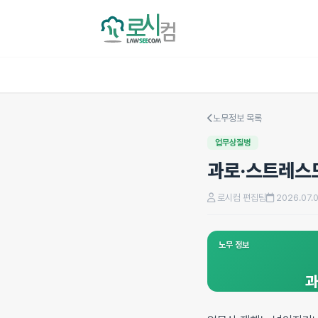
노무정보 목록
업무상질병
과로·스트레스도
로시컴 편집팀
2026.07.
노무 정보
과