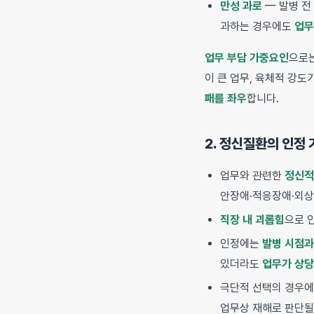
만성 과로
— 발병 전
과하는 경우에도
업무
업무 부담 가중요인
으로는
이 큰 업무, 육체적 강
패를 좌우
합니다.
2. 정신질환의 인정 
업무와 관련한
정신적
안장애·적응장애·외
직장 내 괴롭힘
으로 
인정에는
발병 시점과
있더라도
업무가 상당
극단적 선택의 경우에
업무상 재해로 판단될