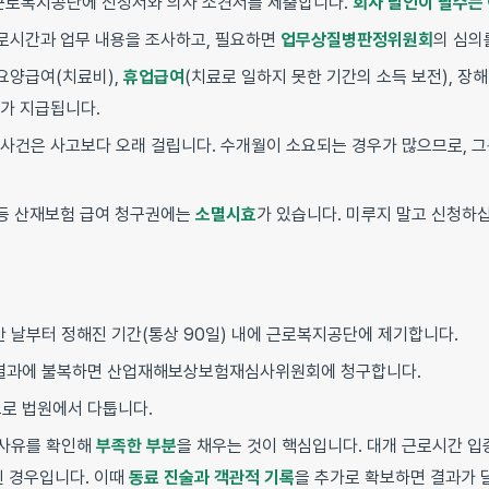
근로복지공단에 신청서와 의사 소견서를 제출합니다.
회사 날인이 필수는
로시간과 업무 내용을 조사하고, 필요하면
업무상질병판정위원회
의 심의
요양급여(치료비),
휴업급여
(치료로 일하지 못한 기간의 소득 보전), 장
가 지급됩니다.
 사건은 사고보다 오래 걸립니다. 수개월이 소요되는 경우가 많으므로, 
등 산재보험 급여 청구권에는
소멸시효
가 있습니다. 미루지 말고 신청하
안 날부터 정해진 기간(통상 90일) 내에 근로복지공단에 제기합니다.
결과에 불복하면 산업재해보상보험재심사위원회에 청구합니다.
로 법원에서 다툽니다.
 사유를 확인해
부족한 부분
을 채우는 것이 핵심입니다. 대개 근로시간 입
된 경우입니다. 이때
동료 진술과 객관적 기록
을 추가로 확보하면 결과가 