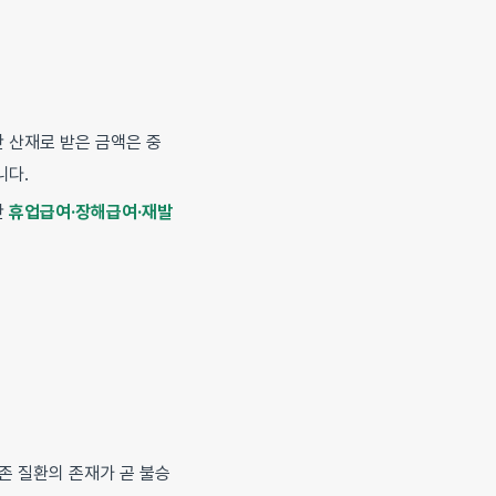
 산재로 받은 금액은 중
니다.
만
휴업급여·장해급여·재발
존 질환의 존재가 곧 불승